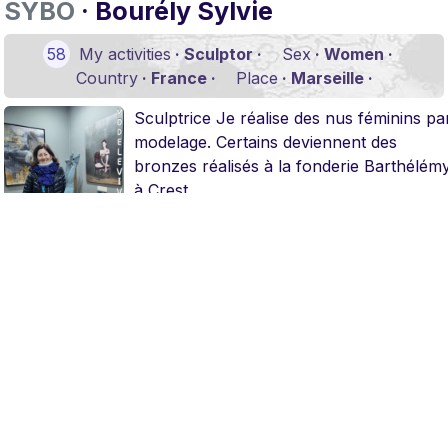
SYBO
· Bourély Sylvie
58
My activities
· Sculptor ·
Sex
· Women ·
Country
· France ·
Place
· Marseille ·
Sculptrice Je réalise des nus féminins pa
modelage. Certains deviennent des
bronzes réalisés à la fonderie Barthélém
à Crest.
Personal page
Personal gallery